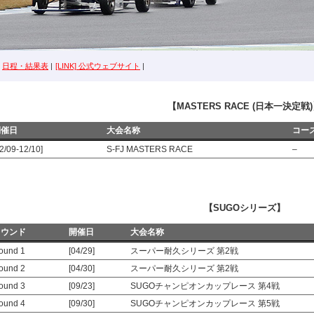
日程・結果表
|
[LINK] 公式ウェブサイト
|
【MASTERS RACE (日本一決定戦
開催日
大会名称
コー
12/09-12/10]
S-FJ MASTERS RACE
–
【SUGOシリーズ】
ラウンド
開催日
大会名称
ound 1
[04/29]
スーパー耐久シリーズ 第2戦
ound 2
[04/30]
スーパー耐久シリーズ 第2戦
ound 3
[09/23]
SUGOチャンピオンカップレース 第4戦
ound 4
[09/30]
SUGOチャンピオンカップレース 第5戦