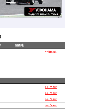
)】
ス
開催地
–
>>Result
>>Result
>>Result
>>Result
>>Result