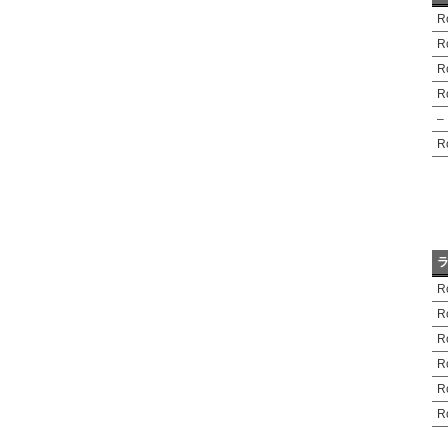
R
R
R
R
–
R
R
R
R
R
R
R