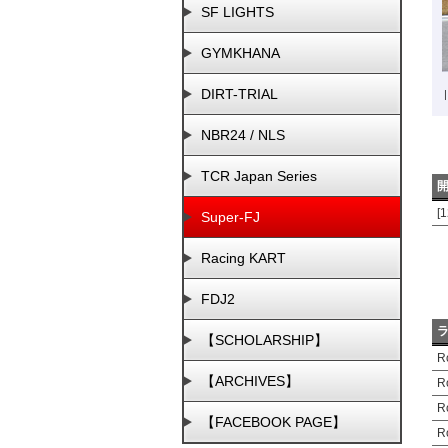
SF LIGHTS
GYMKHANA
DIRT-TRIAL
|
NBR24 / NLS
TCR Japan Series
[
Super-FJ
Racing KART
FDJ2
【SCHOLARSHIP】
R
【ARCHIVES】
R
R
【FACEBOOK PAGE】
R