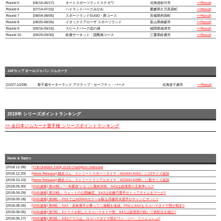
Round 5
[06/16-06/17]
オートスポーツランドスナガワ
北海道砂川市
>>Result
Round 6
[07/14-07/15]
ハイランドパークみかわ
愛媛県久万高原町
>>Result
Round 7
[08/04-08/05]
スポーツランドSUGO・西コース
宮城県村田町
>>Result
Round 8
[08/25-08/26]
イオックスアローザ スポーツランド
富山県南砺市
>>Result
Round 9
[09/15-09/16]
スピードパーク恋の浦
福岡県福津市
>>Result
Round 10
[09/29-09/30]
鈴鹿サーキット・国際南コース
三重県鈴鹿市
>>Result
JAFカップ オールジャパン ジムカーナ
[10/27-10/28]
新千歳モーターランド アクティブ・セーフティ・パーク
北海道千歳市
>>Result
2018年 シリーズポイントランキング
>> 全日本ジムカーナ選手権 シリーズポイントランキング
News & Topics
[2018.12.28]
[YOKOHAMA FAN] 2018 Champion Interview
[2018.12.20]
[News Release] 横浜ゴム、ストリートスポーツタイヤ「ADVAN A052」に13サイズ追加
[2018.10.10]
[News Release] 横浜ゴム、ストリートラジアルタイヤ「ADVAN A08B」に新サイズ追加
[2018.09.30]
[SNS速報] 第10戦 – “一本勝負”となった最終決戦、SA2は超僅差の王座争いに!!
[2018.09.29]
[SNS速報] 第10戦 – ウェットの公開練習、SA2は佐藤巧選手がトップタイムをマーク!!
[2018.09.18]
[SNS速報] 第9戦 – PN1ではADVANカラーを駆る斉藤邦夫選手がチャンピオンに!!
[2018.08.26]
[SNS速報] 第8戦 – SA1・若林選手が勝って二連覇を達成、PN1とSA2もヨコハマタイヤ勢が制す!!
[2018.08.05]
[SNS速報] 第7戦 – 3クラスを制したヨコハマタイヤ勢、SA1は超僅差の戦いで表彰台を独占!!
[2018.06.17]
[SNS速報] 第5戦 – SA2クラスは、ヨコハマタイヤ勢がワン・ツー・フィニッシュ!!