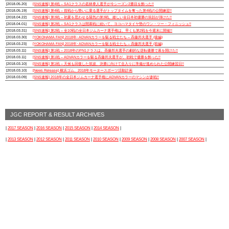
[2018.05.20]
[SNS速報] 第4戦 – SA1クラスの若林拳人選手が今シーズン2勝目を飾った!!
[2018.05.19]
[SNS速報] 第4戦 – 前戦から勢いに乗る選手がトップタイムを奪った第4戦の公開練習!!
[2018.04.22]
[SNS速報] 第3戦 – 初夏を思わせる陽気の第3戦、嬉しい全日本初優勝の笑顔が弾けた!!
[2018.04.01]
[SNS速報] 第2戦 – SA1クラスは開幕戦に続いて、ヨコハマタイヤ勢のワン・ツー・フィニッシュ!!
[2018.03.31]
[SNS速報] 第2戦 – 全10戦の全日本ジムカーナ選手権は、早くも第2戦を今週末に開催!!
[2018.03.30]
[YOKOHAMA FAN] 2018年･ADVANカラーを駆る戦士たち – 斉藤邦夫選手 (後編)
[2018.03.23]
[YOKOHAMA FAN] 2018年･ADVANカラーを駆る戦士たち – 斉藤邦夫選手 (前編)
[2018.03.11]
[SNS速報] 第1戦 – 2018年のPN1クラスは、斉藤邦夫選手の劇的な逆転優勝で幕を開けた!!
[2018.03.11]
[SNS速報] 第1戦 – ADVANカラーを駆る斉藤邦夫選手が、初戦で優勝を飾った!!
[2018.03.10]
[SNS速報] 第1戦 – 天候も回復した筑波、決勝に向けて念入りに準備が進められた公開練習日!!
[2018.03.10]
[News Release] 横浜ゴム、2018年モータースポーツ活動計画
[2018.03.09]
[SNS速報] 2018年の全日本ジムカーナ選手権にADVANカラーのマシンが参戦!!
JGC REPORT & RESULT ARCHIVES
|
2017 SEASON
|
2016 SEASON
|
2015 SEASON
|
2014 SEASON
|
|
2013 SEASON
|
2012 SEASON
|
2011 SEASON
|
2010 SEASON
|
2009 SEASON
|
2008 SEASON
|
2007 SEASON
|