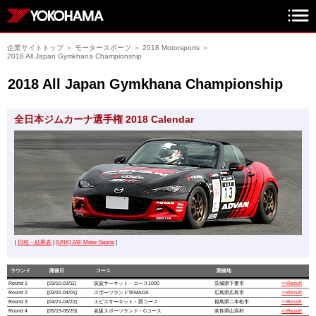
企業サイトトップ
＞
モータースポーツ
＞
2018 Motorsports
＞
2018 All Japan Gymkhana Championship
2018 All Japan Gymkhana Championship
全日本ジムカーナ選手権 2018 Calendar
|
日程・結果表
|
[LINK] JAF Motor Sports
|
ラウンド
開催日
コース
開催地
Round 1
[03/10-03/11]
筑波サーキット・コース1000
茨城県下妻市
>>Result
Round 2
[03/31-04/01]
スポーツランドTAMADA
広島県広島市
>>Result
Round 3
[04/21-04/22]
エビスサーキット・西コース
福島県二本松市
>>Result
Round 4
[05/19-05/20]
名阪スポーツランド・Cコース
奈良県山添村
>>Result