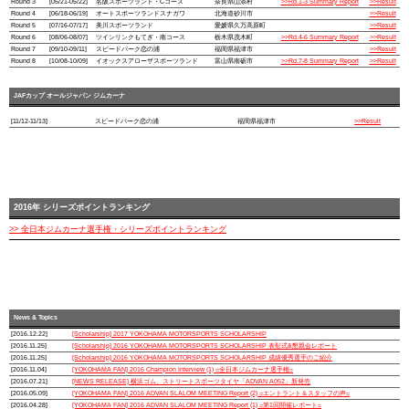
Round 3
[05/21-05/22]
名阪スポーツランド・Cコース
奈良県山添村
>>Rd.1-3 Summary Report
>>Result
Round 4
[06/18-06/19]
オートスポーツランドスナガワ
北海道砂川市
>>Result
Round 5
[07/16-07/17]
美川スポーツランド
愛媛県久万高原町
>>Result
Round 6
[08/06-08/07]
ツインリンクもてぎ・南コース
栃木県茂木町
>>Rd.4-6 Summary Report
>>Result
Round 7
[09/10-09/11]
スピードパーク恋の浦
福岡県福津市
>>Result
Round 8
[10/08-10/09]
イオックスアローザスポーツランド
富山県南砺市
>>Rd.7-8 Summary Report
>>Result
JAFカップ オールジャパン ジムカーナ
[11/12-11/13]
スピードパーク恋の浦
福岡県福津市
>>Result
2016年 シリーズポイントランキング
>> 全日本ジムカーナ選手権・シリーズポイントランキング
News & Topics
[2016.12.22]
[Scholarship] 2017 YOKOHAMA MOTORSPORTS SCHOLARSHIP
[2016.11.25]
[Scholarship] 2016 YOKOHAMA MOTORSPORTS SCHOLARSHIP 表彰式&懇親会レポート
[2016.11.25]
[Scholarship] 2016 YOKOHAMA MOTORSPORTS SCHOLARSHIP 成績優秀選手のご紹介
[2016.11.04]
[YOKOHAMA FAN] 2016 Champion Interview (1) =全日本ジムカーナ選手権=
[2016.07.21]
[NEWS RELEASE] 横浜ゴム、ストリートスポーツタイヤ「ADVAN A052」新発売
[2016.05.09]
[YOKOHAMA FAN] 2016 ADVAN SLALOM MEETING Report (2) =エントラント＆スタッフの声=
[2016.04.28]
[YOKOHAMA FAN] 2016 ADVAN SLALOM MEETING Report (1) =第1回開催レポート=