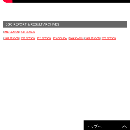
JGC REPORT & RESULT ARCHIVES
|
2015 SEASON
|
2014 SEASON
|
|
2013 SEASON
|
2012 SEASON
|
2011 SEASON
|
2010 SEASON
|
2009 SEASON
|
2008 SEASON
|
2007 SEASON
|
トップへ