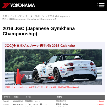
企業サイトトップ
＞
モータースポーツ
＞
2016 Motorsports
＞
2016 JGC (Japanese Gymkhana Championship)
2016 JGC (Japanese Gymkhana
Championship)
JGC(全日本ジムカーナ選手権) 2016 Calendar
|
日程・サマリーレポート・結果表
|
カテゴリー&タイヤ解説
|
[LINK] JAF Motor Sports
|
ラウンド
開催日
コース
開催地
Round 1
[03/05-03/06]
岡山国際サーキット
岡山県美作市
>>Result
Round 2
[04/23-04/24]
エビスサーキット・西コース
福島県二本松市
>>Result