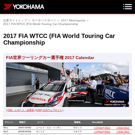
企業サイトトップ
＞
モータースポーツ
＞
2017 Motorsports
＞
2017 FIA WTCC (FIA World Touring Car Championship
2017 FIA WTCC (FIA World Touring Car
Championship
FIA世界ツーリングカー選手権 2017 Calendar
|
日程・レポート・結果表
|
[LINK] 公式ウェブサイト
|
ラウンド
開催日
コース
開催地
Result(pdf)
Rd.1
[04/07-04/09]
ムーレイ・エル・ハッサン
モロッコ
>>Opening Race
>>Main Race
Rd.2
[04/28-04/30]
モンツァ
イタリア
>>Opening Race
>>Main Race