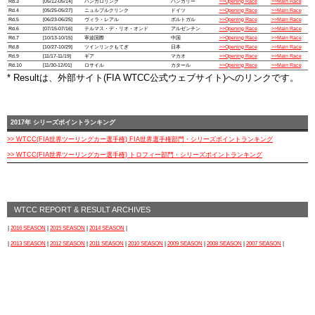
Rd.3
[05/12-05/14]
ハンガロリンク
ハンガリー
>>Opening Race
>>Main Race
Rd.4
[05/25-05/27]
ニュルブルクリンク
ドイツ
>>Opening Race
>>Main Race
Rd.5
[06/23-06/25]
ヴィラ・レアル
ポルトガル
>>Opening Race
>>Main Race
Rd.6
[07/15-07/16]
テルマス・デ・リオ・オンド
アルゼンチン
>>Opening Race
>>Main Race
Rd.7
[10/13-10/15]
寧波国際
中国
>>Opening Race
>>Main Race
Rd.8
[10/27-10/29]
ツインリンクもてぎ
日本
>>Opening Race
>>Main Race
Rd.9
[11/17-11/19]
ギア
マカオ
>>Opening Race
>>Main Race
Rd.10
[11/30-12/01]
ロサイル
カタール
>>Opening Race
>>Main Race
* Resultは、外部サイト(FIA WTCC公式ウェブサイト)へのリンクです。
2017年 シリーズポイントランキング
>> WTCC(FIA世界ツーリングカー選手権) FIA世界選手権部門・シリーズポイントランキング
>> WTCC(FIA世界ツーリングカー選手権) トロフィー部門・シリーズポイントランキング
WTCC REPORT & RESULT ARCHIVES
|
2016 SEASON
|
2015 SEASON
|
2014 SEASON
|
|
2013 SEASON
|
2012 SEASON
|
2011 SEASON
|
2010 SEASON
|
2009 SEASON
|
2008 SEASON
|
2007 SEASON
|