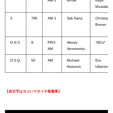
AM-1
Arrow
Kaya
Mustafa
5
786
AM-1
Sak Nana
Christoph
Breuer
D.N.S.
8
PRO-
Alexey
‘SELV’
AM
Veremenko
D.S.Q.
50
AM
Michael
Eric
Heimrich
Ullström
【赤文字はヨコハマタイヤ装着車】