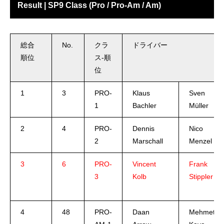
Result | SP9 Class (Pro / Pro-Am / Am)
総合
No.
クラ
ドライバー
順位
ス-順
位
1
3
PRO-
Klaus
Sven
1
Bachler
Müller
2
4
PRO-
Dennis
Nico
2
Marschall
Menzel
3
6
PRO-
Vincent
Frank
3
Kolb
Stippler
4
48
PRO-
Daan
Mehmet