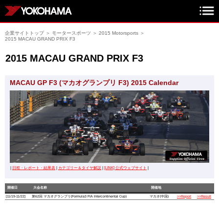
企業サイトトップ
＞
モータースポーツ
＞
2015 Motorsports
＞
2015 MACAU GRAND PRIX F3
2015 MACAU GRAND PRIX F3
MACAU GP F3 (マカオグランプリ F3) 2015 Calendar
|
日程・レポート・結果表
|
カテゴリー＆タイヤ解説
|
[LINK] 公式ウェブサイト
|
開催日
大会名称
開催地
[11/19-11/22]
第62回 マカオグランプリ(Formula3 FIA Intercontinental Cup)
マカオ(中国)
>>Report
>>Result