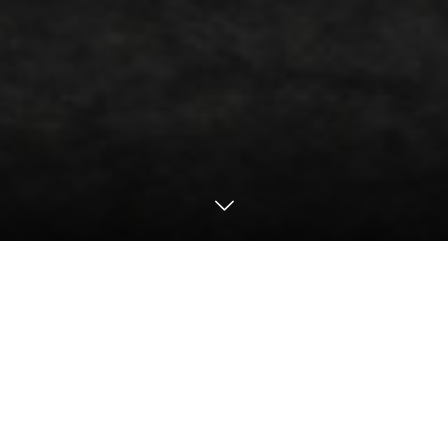
Motorsports
2024
24H Nürburgring / NLS
NLS Round4 Video & Photo Gallery
【NLS(Nürburgring Langstrecken-Serie)
Round4 ／ Nürburgring】