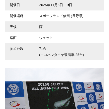
開催日
2025年11月8日 – 9日
開催場所
スポーツランド信州 (長野県)
天候
雨
路面
ウェット
参加台数
71台
(ヨコハマタイヤ装着車 25台)